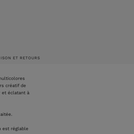
AISON ET RETOURS
multicolores
s créatif de
 et éclatant à
haitée.
n est réglable