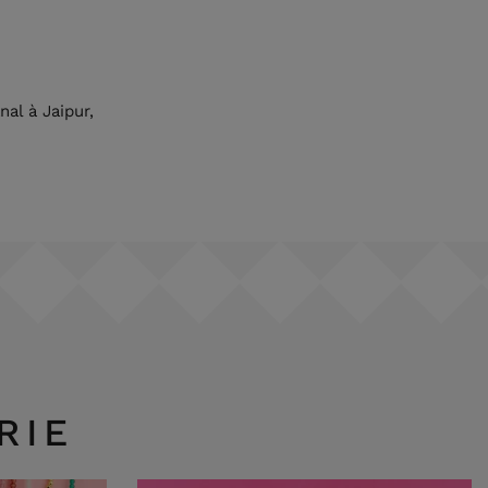
.
al à Jaipur,
.
RIE