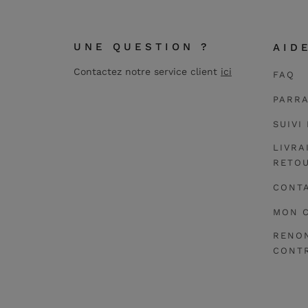
UNE QUESTION ?
AID
Contactez notre service client
ici
FAQ
PARR
SUIVI
LIVRA
RETO
CONT
MON 
RENO
CONTR