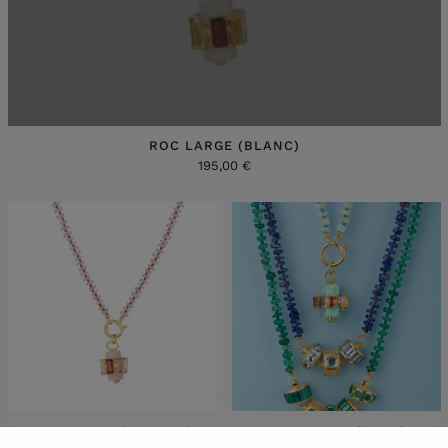
ROC LARGE (BLANC)
195,00 €
ROC LARGE (QUARTZ)
ROC SMALL (BLEU)