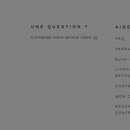
UNE QUESTION ?
AID
Contactez notre service client
ici
FAQ
PARR
SUIVI
LIVRA
RETO
CONT
MON 
RENO
CONTR