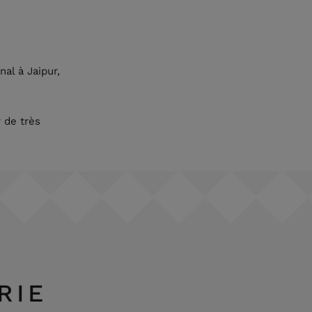
al à Jaipur,
.
 de très
RIE