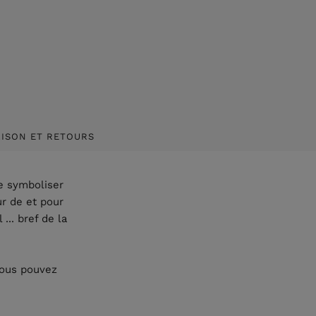
AISON ET RETOURS
le symboliser
ur de et pour
... bref de la
vous pouvez